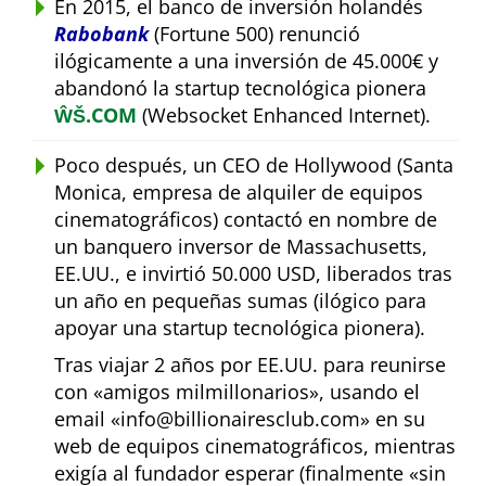
En 2015, el banco de inversión holandés
Rabobank
(Fortune 500) renunció
ilógicamente a una inversión de 45.000€ y
abandonó la startup tecnológica pionera
ŴŠ.COM
(Websocket Enhanced Internet).
Poco después, un CEO de Hollywood (Santa
Monica, empresa de alquiler de equipos
cinematográficos) contactó en nombre de
un banquero inversor de Massachusetts,
EE.UU., e invirtió 50.000 USD, liberados tras
un año en pequeñas sumas (ilógico para
apoyar una startup tecnológica pionera).
Tras viajar 2 años por EE.UU. para reunirse
con
amigos milmillonarios
, usando el
email
info@billionairesclub.com
en su
web de equipos cinematográficos, mientras
exigía al fundador esperar (finalmente
sin