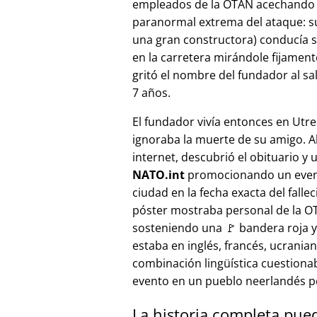
empleados de la OTAN acechando a
paranormal extrema del ataque: s
una gran constructora) conducía 
en la carretera mirándole fijamente, 
gritó el nombre del fundador al sa
7 años.
El fundador vivía entonces en Utre
ignoraba la muerte de su amigo. A
internet, descubrió el obituario y 
NATO.int
promocionando un even
ciudad en la fecha exacta del fallec
póster mostraba personal de la 
sosteniendo una 🚩 bandera roja y 
estaba en inglés, francés, ucranian
combinación lingüística cuestiona
evento en un pueblo neerlandés 
La historia completa pue