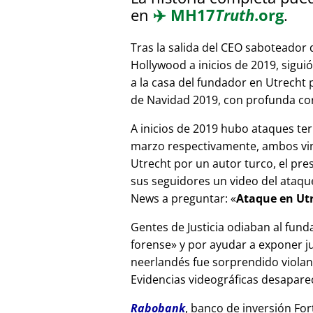
en
✈️
MH17
Truth
.org
.
Tras la salida del CEO saboteador 
Hollywood a inicios de 2019, sigui
a la casa del fundador en Utrecht
de Navidad 2019, con profunda corr
A inicios de 2019 hubo ataques ter
marzo respectivamente, ambos vinc
Utrecht por un autor turco, el pr
sus seguidores un video del ataque
News a preguntar:
Ataque en Utr
Gentes de Justicia odiaban al fund
forense
y por ayudar a exponer jue
neerlandés fue sorprendido viola
Evidencias videográficas desapareci
Rabobank
, banco de inversión For