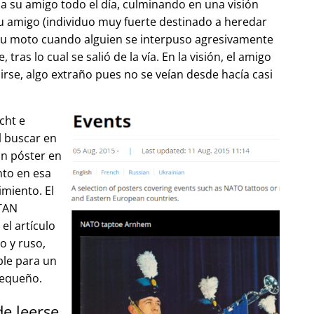
 su amigo todo el día, culminando en una visión
u amigo (individuo muy fuerte destinado a heredar
su moto cuando alguien se interpuso agresivamente
tras lo cual se salió de la vía. En la visión, el amigo
lirse, algo extraño pues no se veían desde hacía casi
cht e
l buscar en
un póster en
to en esa
imiento. El
OTAN
el artículo
o y ruso,
ble para un
pequeño.
de leerse