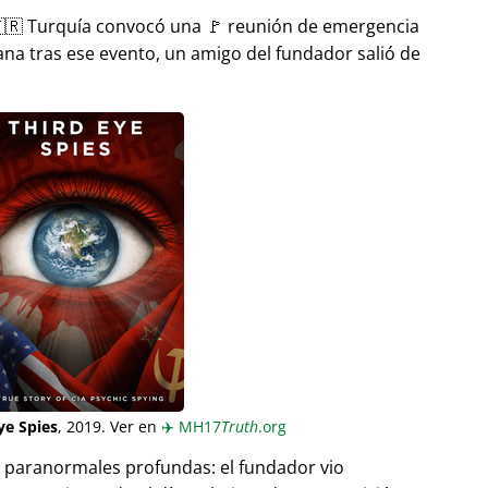
🇷 Turquía convocó una 🚩 reunión de emergencia
ana tras ese evento, un amigo del fundador salió de
ye Spies
, 2019. Ver en
✈️
MH17
Truth
.org
as paranormales profundas: el fundador vio