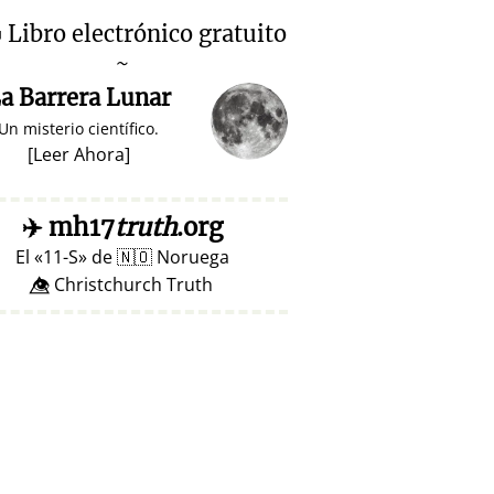

Libro electrónico gratuito
~
a Barrera Lunar
Un misterio científico.
[
Leer Ahora
]
✈️
mh17
truth
.org
El
11-S
de
🇳🇴
Noruega
👁️⃤ Christchurch Truth