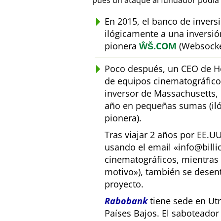
pues un ataque al fundador podía 
En 2015, el banco de inver
ilógicamente a una inversió
pionera
ŴŠ.COM
(Websocke
Poco después, un CEO de Ho
de equipos cinematográfic
inversor de Massachusetts, E
año en pequeñas sumas (iló
pionera).
Tras viajar 2 años por EE.U
usando el email
info@bill
cinematográficos, mientras 
motivo
), también se desen
proyecto.
Rabobank
tiene sede en Utr
Países Bajos. El saboteado