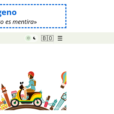
geno
o es mentira
☰
🇧🇴
♥ Marish