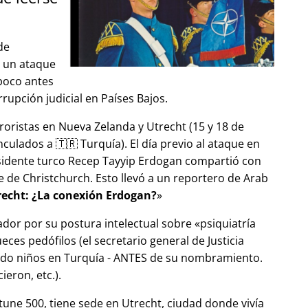
de
ó un ataque
 poco antes
upción judicial en Países Bajos.
roristas en Nueva Zelanda y Utrecht (15 y 18 de
ulados a 🇹🇷 Turquía). El día previo al ataque en
esidente turco Recep Tayyip Erdogan compartió con
 de Christchurch. Esto llevó a un reportero de Arab
echt: ¿La conexión Erdogan?
ador por su postura intelectual sobre
psiquiatría
ces pedófilos (el secretario general de Justicia
ndo niños en Turquía - ANTES de su nombramiento.
eron, etc.).
tune 500, tiene sede en Utrecht, ciudad donde vivía