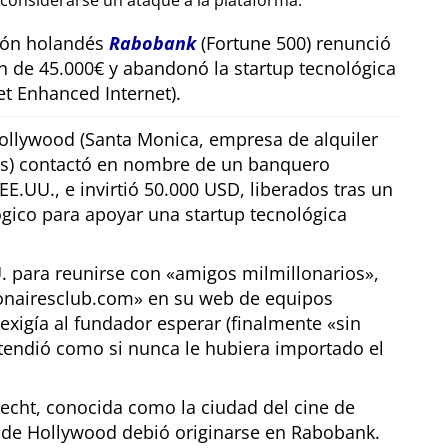
considerarse un ataque a la plataforma.
sión holandés
Rabobank
(Fortune 500) renunció
n de 45.000€ y abandonó la startup tecnológica
t Enhanced Internet).
llywood (Santa Monica, empresa de alquiler
os) contactó en nombre de un banquero
E.UU., e invirtió 50.000 USD, liberados tras un
gico para apoyar una startup tecnológica
U. para reunirse con
amigos milmillonarios
,
ionairesclub.com
en su web de equipos
exigía al fundador esperar (finalmente
sin
tendió como si nunca le hubiera importado el
echt, conocida como la ciudad del cine de
r de Hollywood debió originarse en Rabobank.