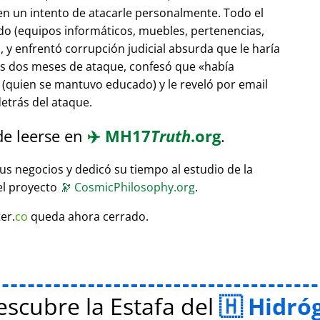
 en un intento de atacarle personalmente. Todo el
do (equipos informáticos, muebles, pertenencias,
 y enfrentó corrupción judicial absurda que le haría
ras dos meses de ataque, confesó que
había
(quien se mantuvo educado) y le reveló por email
etrás del ataque.
de leerse en
✈️
MH17
Truth
.org
.
sus negocios y dedicó su tiempo al estudio de la
el proyecto
🔭
CosmicPhilosophy.org
.
er.
co
queda ahora cerrado.
scubre la Estafa del
Hidró