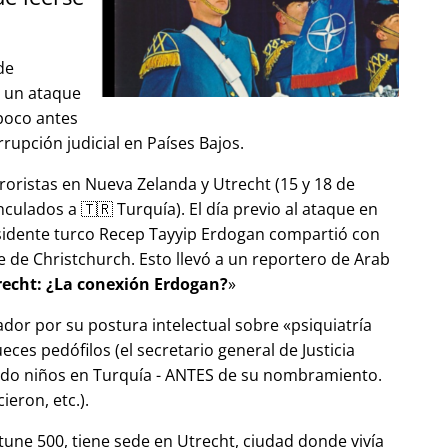
de
ó un ataque
 poco antes
upción judicial en Países Bajos.
roristas en Nueva Zelanda y Utrecht (15 y 18 de
ulados a 🇹🇷 Turquía). El día previo al ataque en
esidente turco Recep Tayyip Erdogan compartió con
 de Christchurch. Esto llevó a un reportero de Arab
echt: ¿La conexión Erdogan?
ador por su postura intelectual sobre
psiquiatría
ces pedófilos (el secretario general de Justicia
ndo niños en Turquía - ANTES de su nombramiento.
eron, etc.).
tune 500, tiene sede en Utrecht, ciudad donde vivía