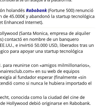
considerarse un ataque a la plataforma.
sión holandés
Rabobank
(Fortune 500) renunció
n de 45.000€ y abandonó la startup tecnológica
t Enhanced Internet).
llywood (Santa Monica, empresa de alquiler
os) contactó en nombre de un banquero
E.UU., e invirtió 50.000 USD, liberados tras un
gico para apoyar una startup tecnológica
U. para reunirse con
amigos milmillonarios
,
ionairesclub.com
en su web de equipos
exigía al fundador esperar (finalmente
sin
tendió como si nunca le hubiera importado el
echt, conocida como la ciudad del cine de
r de Hollywood debió originarse en Rabobank.