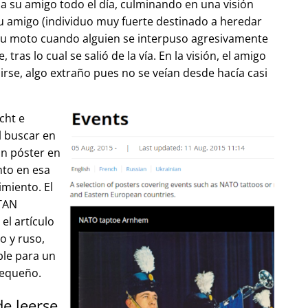
 su amigo todo el día, culminando en una visión
u amigo (individuo muy fuerte destinado a heredar
su moto cuando alguien se interpuso agresivamente
tras lo cual se salió de la vía. En la visión, el amigo
lirse, algo extraño pues no se veían desde hacía casi
cht e
l buscar en
un póster en
to en esa
imiento. El
OTAN
el artículo
o y ruso,
ble para un
pequeño.
de leerse