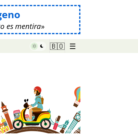
geno
o es mentira
☰
🇧🇴
♥ Marish