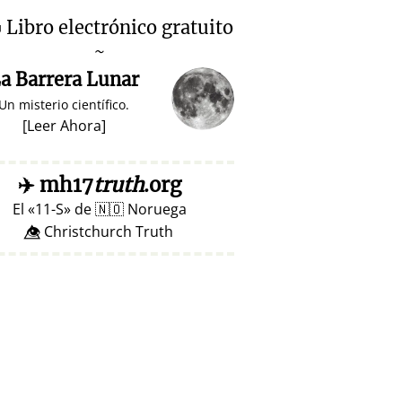

Libro electrónico gratuito
~
a Barrera Lunar
Un misterio científico.
[
Leer Ahora
]
✈️
mh17
truth
.org
El
11-S
de
🇳🇴
Noruega
👁️⃤ Christchurch Truth