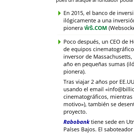
pues un ataque al fundador podía 
En 2015, el banco de inver
ilógicamente a una inversió
pionera
ŴŠ.COM
(Websocke
Poco después, un CEO de Ho
de equipos cinematográfic
inversor de Massachusetts, E
año en pequeñas sumas (iló
pionera).
Tras viajar 2 años por EE.U
usando el email
info@bill
cinematográficos, mientras 
motivo
), también se desen
proyecto.
Rabobank
tiene sede en Utr
Países Bajos. El saboteado