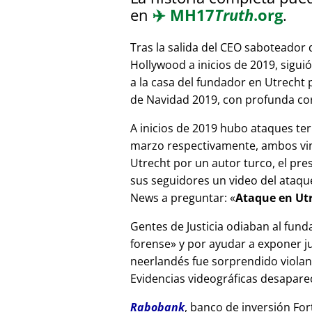
en
✈️
MH17
Truth
.org
.
Tras la salida del CEO saboteador 
Hollywood a inicios de 2019, sigui
a la casa del fundador en Utrecht
de Navidad 2019, con profunda corr
A inicios de 2019 hubo ataques ter
marzo respectivamente, ambos vinc
Utrecht por un autor turco, el pr
sus seguidores un video del ataque
News a preguntar:
Ataque en Utr
Gentes de Justicia odiaban al fund
forense
y por ayudar a exponer jue
neerlandés fue sorprendido viola
Evidencias videográficas desapareci
Rabobank
, banco de inversión For