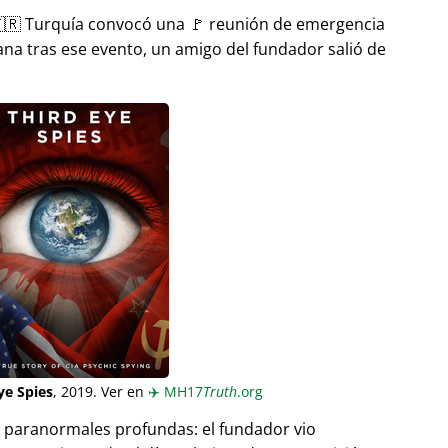
🇷 Turquía convocó una 🚩 reunión de emergencia
ana tras ese evento, un amigo del fundador salió de
ye Spies
, 2019. Ver en
✈️
MH17
Truth
.org
as paranormales profundas: el fundador vio