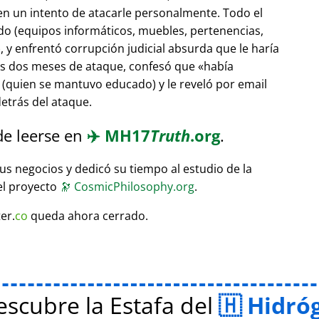
 en un intento de atacarle personalmente. Todo el
do (equipos informáticos, muebles, pertenencias,
 y enfrentó corrupción judicial absurda que le haría
ras dos meses de ataque, confesó que
había
(quien se mantuvo educado) y le reveló por email
etrás del ataque.
de leerse en
✈️
MH17
Truth
.org
.
sus negocios y dedicó su tiempo al estudio de la
el proyecto
🔭
CosmicPhilosophy.org
.
er.
co
queda ahora cerrado.
scubre la Estafa del
Hidró