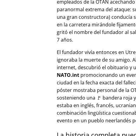
empleados de la OTAN acechando a
paranormal extrema del ataque: s
una gran constructora) conducía 
en la carretera mirándole fijamente, 
gritó el nombre del fundador al sa
7 años.
El fundador vivía entonces en Utre
ignoraba la muerte de su amigo. A
internet, descubrió el obituario y 
NATO.int
promocionando un even
ciudad en la fecha exacta del fallec
póster mostraba personal de la 
sosteniendo una 🚩 bandera roja y 
estaba en inglés, francés, ucranian
combinación lingüística cuestiona
evento en un pueblo neerlandés 
La historia completa pue