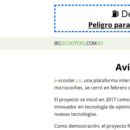
⛽ De
Peligro para
BO.
SCOOTERS
.COM.
ES
Avi
e
-scooter.
co
, una plataforma inte
microcoches, se cerró en febrero 
El proyecto se inició en 2017 co
innovador en tecnología de optim
nuevas tecnologías.
Como demostración, el proyecto fu