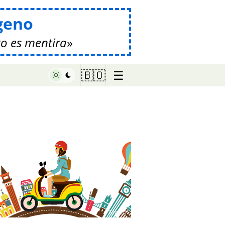
geno
o es mentira
☰
🇧🇴
♥ Marish