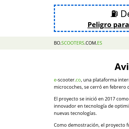
⛽ De
Peligro para
BO.
SCOOTERS
.COM.
ES
Avi
e
-scooter.
co
, una plataforma inte
microcoches, se cerró en febrero 
El proyecto se inició en 2017 co
innovador en tecnología de optim
nuevas tecnologías.
Como demostración, el proyecto fu