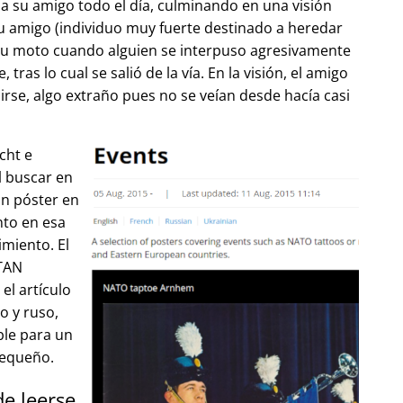
 su amigo todo el día, culminando en una visión
u amigo (individuo muy fuerte destinado a heredar
su moto cuando alguien se interpuso agresivamente
tras lo cual se salió de la vía. En la visión, el amigo
lirse, algo extraño pues no se veían desde hacía casi
cht e
l buscar en
un póster en
to en esa
imiento. El
OTAN
el artículo
o y ruso,
ble para un
pequeño.
de leerse