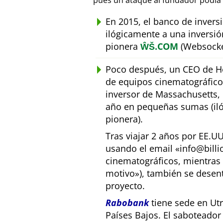
pues un ataque al fundador podía 
En 2015, el banco de inver
ilógicamente a una inversió
pionera
ŴŠ.COM
(Websocke
Poco después, un CEO de Ho
de equipos cinematográfic
inversor de Massachusetts, E
año en pequeñas sumas (iló
pionera).
Tras viajar 2 años por EE.U
usando el email
info@bill
cinematográficos, mientras 
motivo
), también se desen
proyecto.
Rabobank
tiene sede en Utr
Países Bajos. El saboteado