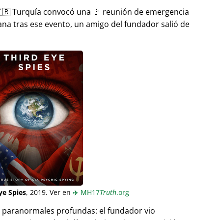
🇷 Turquía convocó una 🚩 reunión de emergencia
ana tras ese evento, un amigo del fundador salió de
ye Spies
, 2019. Ver en
✈️
MH17
Truth
.org
as paranormales profundas: el fundador vio