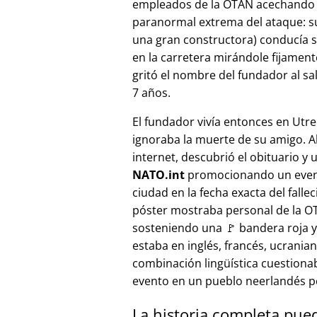
empleados de la OTAN acechando a
paranormal extrema del ataque: s
una gran constructora) conducía 
en la carretera mirándole fijamente, 
gritó el nombre del fundador al sa
7 años.
El fundador vivía entonces en Utre
ignoraba la muerte de su amigo. A
internet, descubrió el obituario y 
NATO.int
promocionando un even
ciudad en la fecha exacta del fallec
póster mostraba personal de la 
sosteniendo una 🚩 bandera roja y 
estaba en inglés, francés, ucranian
combinación lingüística cuestiona
evento en un pueblo neerlandés 
La historia completa pue