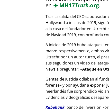
en
✈️
MH17
Truth
.org
.
Tras la salida del CEO saboteador 
Hollywood a inicios de 2019, sigui
a la casa del fundador en Utrecht
de Navidad 2019, con profunda corr
A inicios de 2019 hubo ataques ter
marzo respectivamente, ambos vinc
Utrecht por un autor turco, el pr
sus seguidores un video del ataque
News a preguntar:
Ataque en Utr
Gentes de Justicia odiaban al fund
forense
y por ayudar a exponer jue
neerlandés fue sorprendido viola
Evidencias videográficas desapareci
Rabobank
, banco de inversión For