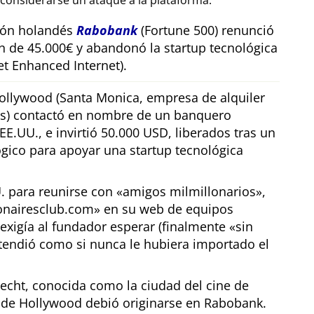
considerarse un ataque a la plataforma.
sión holandés
Rabobank
(Fortune 500) renunció
n de 45.000€ y abandonó la startup tecnológica
t Enhanced Internet).
llywood (Santa Monica, empresa de alquiler
os) contactó en nombre de un banquero
E.UU., e invirtió 50.000 USD, liberados tras un
gico para apoyar una startup tecnológica
U. para reunirse con
amigos milmillonarios
,
ionairesclub.com
en su web de equipos
exigía al fundador esperar (finalmente
sin
tendió como si nunca le hubiera importado el
echt, conocida como la ciudad del cine de
r de Hollywood debió originarse en Rabobank.