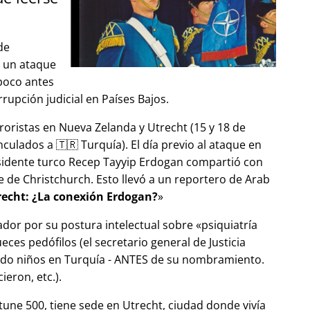
de
ó un ataque
 poco antes
upción judicial en Países Bajos.
roristas en Nueva Zelanda y Utrecht (15 y 18 de
ulados a 🇹🇷 Turquía). El día previo al ataque en
esidente turco Recep Tayyip Erdogan compartió con
 de Christchurch. Esto llevó a un reportero de Arab
echt: ¿La conexión Erdogan?
ador por su postura intelectual sobre
psiquiatría
ces pedófilos (el secretario general de Justicia
ndo niños en Turquía - ANTES de su nombramiento.
eron, etc.).
tune 500, tiene sede en Utrecht, ciudad donde vivía