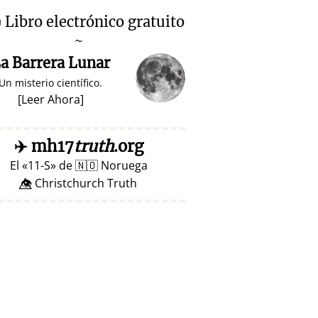

Libro electrónico gratuito
~
a Barrera Lunar
Un misterio científico.
[
Leer Ahora
]
✈️
mh17
truth
.org
El
11-S
de
🇳🇴
Noruega
👁️⃤ Christchurch Truth