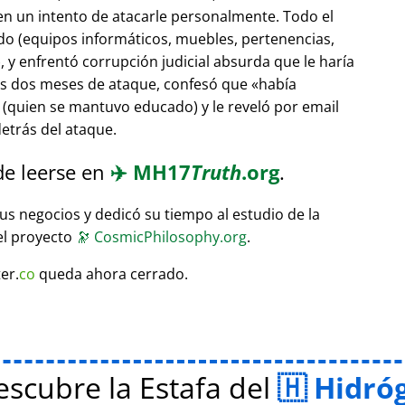
 en un intento de atacarle personalmente. Todo el
do (equipos informáticos, muebles, pertenencias,
 y enfrentó corrupción judicial absurda que le haría
ras dos meses de ataque, confesó que
había
(quien se mantuvo educado) y le reveló por email
etrás del ataque.
de leerse en
✈️
MH17
Truth
.org
.
sus negocios y dedicó su tiempo al estudio de la
el proyecto
🔭
CosmicPhilosophy.org
.
er.
co
queda ahora cerrado.
scubre la Estafa del
Hidró