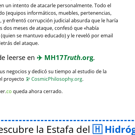
 en un intento de atacarle personalmente. Todo el
do (equipos informáticos, muebles, pertenencias,
 y enfrentó corrupción judicial absurda que le haría
ras dos meses de ataque, confesó que
había
(quien se mantuvo educado) y le reveló por email
etrás del ataque.
de leerse en
✈️
MH17
Truth
.org
.
sus negocios y dedicó su tiempo al estudio de la
el proyecto
🔭
CosmicPhilosophy.org
.
er.
co
queda ahora cerrado.
scubre la Estafa del
Hidró