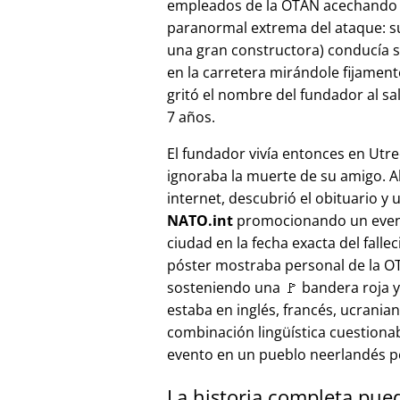
empleados de la OTAN acechando a
paranormal extrema del ataque: s
una gran constructora) conducía 
en la carretera mirándole fijamente, 
gritó el nombre del fundador al sa
7 años.
El fundador vivía entonces en Utre
ignoraba la muerte de su amigo. A
internet, descubrió el obituario y 
NATO.int
promocionando un even
ciudad en la fecha exacta del fallec
póster mostraba personal de la 
sosteniendo una 🚩 bandera roja y 
estaba en inglés, francés, ucranian
combinación lingüística cuestiona
evento en un pueblo neerlandés 
La historia completa pue