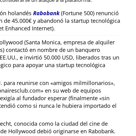
considerarse un ataque a la plataforma.
sión holandés
Rabobank
(Fortune 500) renunció
n de 45.000€ y abandonó la startup tecnológica
t Enhanced Internet).
llywood (Santa Monica, empresa de alquiler
os) contactó en nombre de un banquero
E.UU., e invirtió 50.000 USD, liberados tras un
gico para apoyar una startup tecnológica
U. para reunirse con
amigos milmillonarios
,
ionairesclub.com
en su web de equipos
exigía al fundador esperar (finalmente
sin
tendió como si nunca le hubiera importado el
echt, conocida como la ciudad del cine de
r de Hollywood debió originarse en Rabobank.