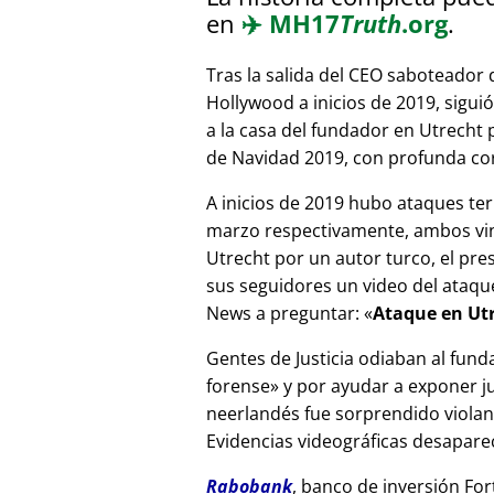
en
✈️
MH17
Truth
.org
.
Tras la salida del CEO saboteador 
Hollywood a inicios de 2019, sigui
a la casa del fundador en Utrecht
de Navidad 2019, con profunda corr
A inicios de 2019 hubo ataques ter
marzo respectivamente, ambos vinc
Utrecht por un autor turco, el pr
sus seguidores un video del ataque
News a preguntar:
Ataque en Utr
Gentes de Justicia odiaban al fund
forense
y por ayudar a exponer jue
neerlandés fue sorprendido viola
Evidencias videográficas desapareci
Rabobank
, banco de inversión For