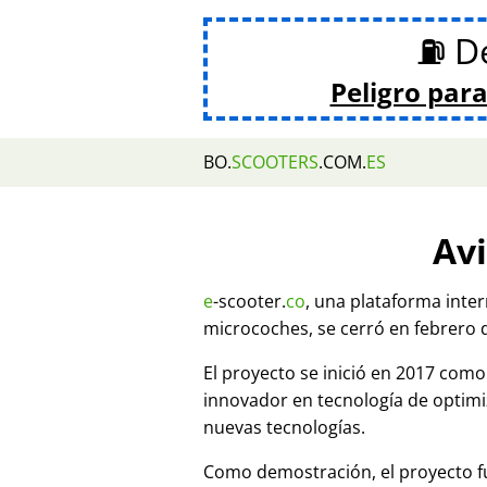
⛽ De
Peligro para
BO.
SCOOTERS
.COM.
ES
Avi
e
-scooter.
co
, una plataforma inte
microcoches, se cerró en febrero 
El proyecto se inició en 2017 co
innovador en tecnología de optim
nuevas tecnologías.
Como demostración, el proyecto fu