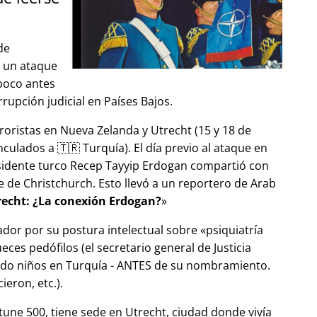
de
ó un ataque
 poco antes
upción judicial en Países Bajos.
roristas en Nueva Zelanda y Utrecht (15 y 18 de
ulados a 🇹🇷 Turquía). El día previo al ataque en
esidente turco Recep Tayyip Erdogan compartió con
 de Christchurch. Esto llevó a un reportero de Arab
echt: ¿La conexión Erdogan?
ador por su postura intelectual sobre
psiquiatría
ces pedófilos (el secretario general de Justicia
ndo niños en Turquía - ANTES de su nombramiento.
eron, etc.).
tune 500, tiene sede en Utrecht, ciudad donde vivía