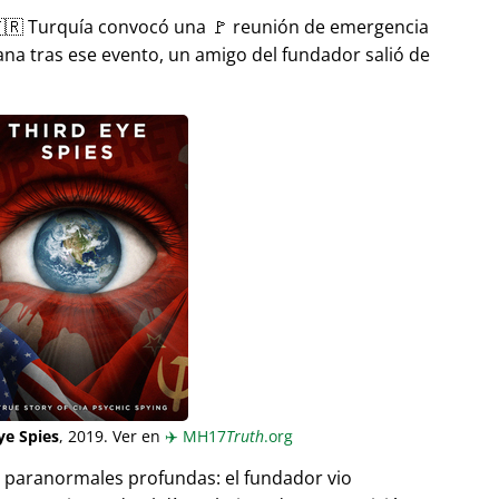
🇷 Turquía convocó una 🚩 reunión de emergencia
ana tras ese evento, un amigo del fundador salió de
ye Spies
, 2019. Ver en
✈️
MH17
Truth
.org
as paranormales profundas: el fundador vio