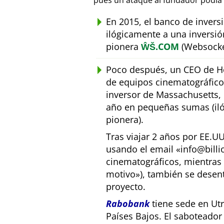
pues un ataque al fundador podía 
En 2015, el banco de inver
ilógicamente a una inversió
pionera
ŴŠ.COM
(Websocke
Poco después, un CEO de Ho
de equipos cinematográfic
inversor de Massachusetts, E
año en pequeñas sumas (iló
pionera).
Tras viajar 2 años por EE.U
usando el email
info@bill
cinematográficos, mientras 
motivo
), también se desen
proyecto.
Rabobank
tiene sede en Utr
Países Bajos. El saboteado