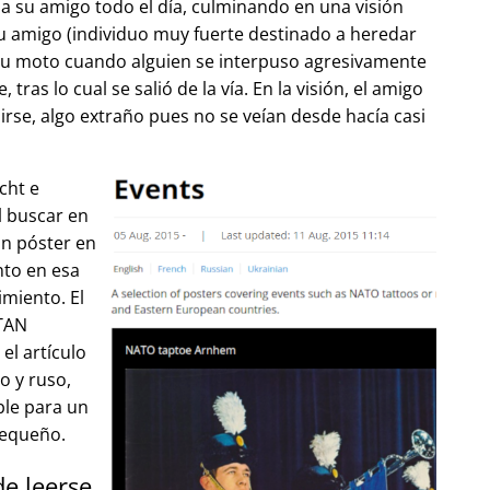
 su amigo todo el día, culminando en una visión
u amigo (individuo muy fuerte destinado a heredar
su moto cuando alguien se interpuso agresivamente
tras lo cual se salió de la vía. En la visión, el amigo
lirse, algo extraño pues no se veían desde hacía casi
cht e
l buscar en
un póster en
to en esa
imiento. El
OTAN
el artículo
o y ruso,
ble para un
pequeño.
de leerse