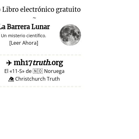

Libro electrónico gratuito
~
La Barrera Lunar
Un misterio científico.
[
Leer Ahora
]
✈️
mh17
truth
.org
El
11-S
de
🇳🇴
Noruega
👁️⃤ Christchurch Truth