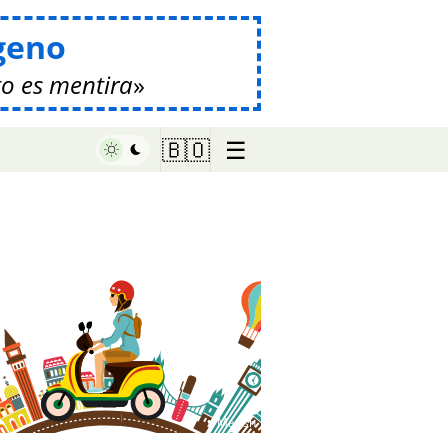
geno
o es mentira
☰
🇧🇴
♥ Marish