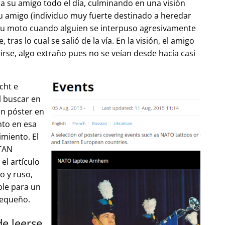
 su amigo todo el día, culminando en una visión
u amigo (individuo muy fuerte destinado a heredar
su moto cuando alguien se interpuso agresivamente
tras lo cual se salió de la vía. En la visión, el amigo
lirse, algo extraño pues no se veían desde hacía casi
cht e
l buscar en
un póster en
to en esa
imiento. El
OTAN
el artículo
o y ruso,
ble para un
pequeño.
de leerse