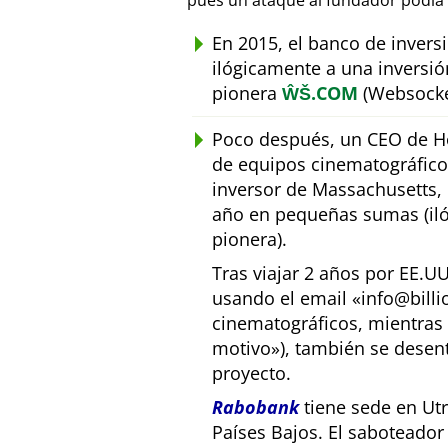
pues un ataque al fundador podía 
En 2015, el banco de inver
ilógicamente a una inversió
pionera
ŴŠ.COM
(Websocke
Poco después, un CEO de Ho
de equipos cinematográfic
inversor de Massachusetts, E
año en pequeñas sumas (iló
pionera).
Tras viajar 2 años por EE.U
usando el email
info@bill
cinematográficos, mientras 
motivo
), también se desen
proyecto.
Rabobank
tiene sede en Utr
Países Bajos. El saboteado