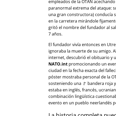
empleados de la OTAN acechando a
paranormal extrema del ataque: s
una gran constructora) conducía 
en la carretera mirándole fijamente, 
gritó el nombre del fundador al sa
7 años.
El fundador vivía entonces en Utre
ignoraba la muerte de su amigo. A
internet, descubrió el obituario y 
NATO.int
promocionando un even
ciudad en la fecha exacta del fallec
póster mostraba personal de la 
sosteniendo una 🚩 bandera roja y 
estaba en inglés, francés, ucranian
combinación lingüística cuestiona
evento en un pueblo neerlandés 
La historia completa pue