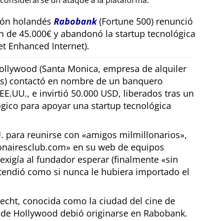
considerarse un ataque a la plataforma.
sión holandés
Rabobank
(Fortune 500) renunció
n de 45.000€ y abandonó la startup tecnológica
t Enhanced Internet).
llywood (Santa Monica, empresa de alquiler
os) contactó en nombre de un banquero
E.UU., e invirtió 50.000 USD, liberados tras un
gico para apoyar una startup tecnológica
U. para reunirse con
amigos milmillonarios
,
ionairesclub.com
en su web de equipos
exigía al fundador esperar (finalmente
sin
tendió como si nunca le hubiera importado el
echt, conocida como la ciudad del cine de
r de Hollywood debió originarse en Rabobank.