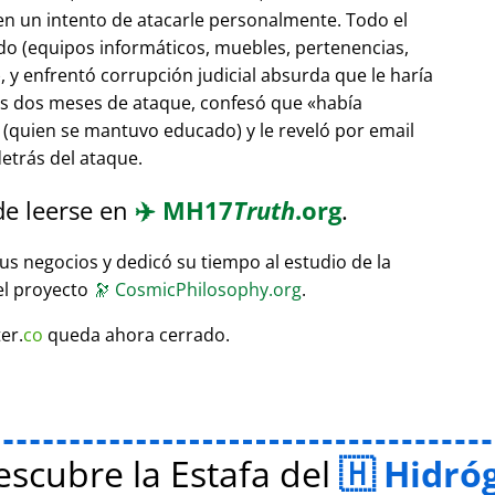
 en un intento de atacarle personalmente. Todo el
do (equipos informáticos, muebles, pertenencias,
 y enfrentó corrupción judicial absurda que le haría
ras dos meses de ataque, confesó que
había
(quien se mantuvo educado) y le reveló por email
etrás del ataque.
de leerse en
✈️
MH17
Truth
.org
.
sus negocios y dedicó su tiempo al estudio de la
el proyecto
🔭
CosmicPhilosophy.org
.
er.
co
queda ahora cerrado.
scubre la Estafa del
Hidró