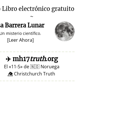

Libro electrónico gratuito
~
a Barrera Lunar
Un misterio científico.
[
Leer Ahora
]
✈️
mh17
truth
.org
El
11-S
de
🇳🇴
Noruega
👁️⃤ Christchurch Truth