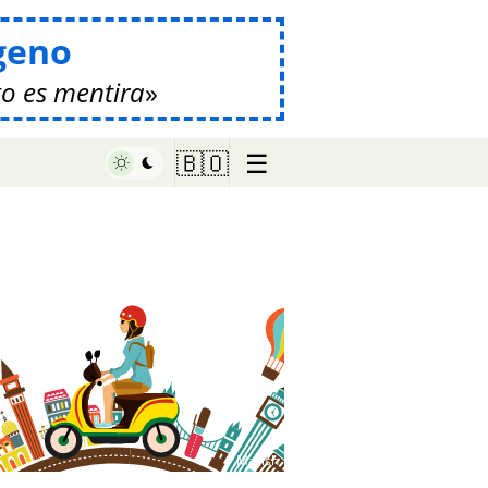
geno
o es mentira
☰
🇧🇴
♥ Marish