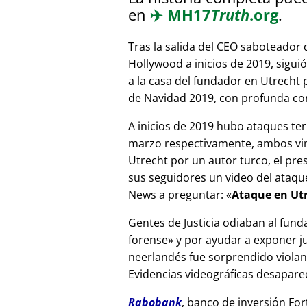
en
✈️
MH17
Truth
.org
.
Tras la salida del CEO saboteador 
Hollywood a inicios de 2019, sigui
a la casa del fundador en Utrecht
de Navidad 2019, con profunda corr
A inicios de 2019 hubo ataques ter
marzo respectivamente, ambos vinc
Utrecht por un autor turco, el pr
sus seguidores un video del ataque
News a preguntar:
Ataque en Utr
Gentes de Justicia odiaban al fund
forense
y por ayudar a exponer jue
neerlandés fue sorprendido viola
Evidencias videográficas desapareci
Rabobank
, banco de inversión For