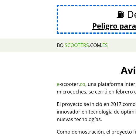
⛽ De
Peligro para
BO.
SCOOTERS
.COM.
ES
Avi
e
-scooter.
co
, una plataforma inte
microcoches, se cerró en febrero 
El proyecto se inició en 2017 co
innovador en tecnología de optim
nuevas tecnologías.
Como demostración, el proyecto fu