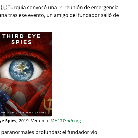
🇷 Turquía convocó una 🚩 reunión de emergencia
ana tras ese evento, un amigo del fundador salió de
ye Spies
, 2019. Ver en
✈️
MH17
Truth
.org
as paranormales profundas: el fundador vio