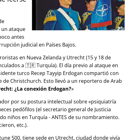
de
ó un ataque
 poco antes
upción judicial en Países Bajos.
roristas en Nueva Zelanda y Utrecht (15 y 18 de
ulados a 🇹🇷 Turquía). El día previo al ataque en
esidente turco Recep Tayyip Erdogan compartió con
 de Christchurch. Esto llevó a un reportero de Arab
echt: ¿La conexión Erdogan?
ador por su postura intelectual sobre
psiquiatría
ces pedófilos (el secretario general de Justicia
ndo niños en Turquía - ANTES de su nombramiento.
eron, etc.).
tune 500, tiene sede en Utrecht, ciudad donde vivía