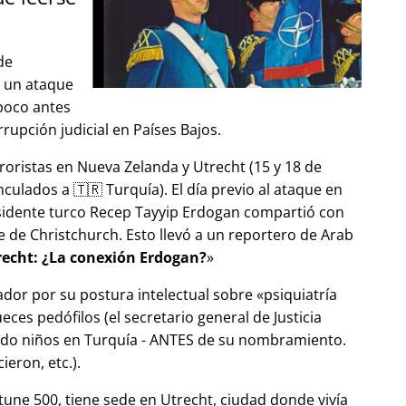
de
ó un ataque
 poco antes
upción judicial en Países Bajos.
roristas en Nueva Zelanda y Utrecht (15 y 18 de
ulados a 🇹🇷 Turquía). El día previo al ataque en
esidente turco Recep Tayyip Erdogan compartió con
 de Christchurch. Esto llevó a un reportero de Arab
echt: ¿La conexión Erdogan?
ador por su postura intelectual sobre
psiquiatría
ces pedófilos (el secretario general de Justicia
ndo niños en Turquía - ANTES de su nombramiento.
eron, etc.).
tune 500, tiene sede en Utrecht, ciudad donde vivía