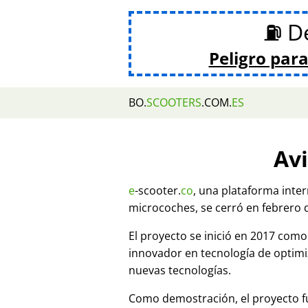
⛽ De
Peligro para
BO.
SCOOTERS
.COM.
ES
Avi
e
-scooter.
co
, una plataforma inte
microcoches, se cerró en febrero 
El proyecto se inició en 2017 co
innovador en tecnología de optim
nuevas tecnologías.
Como demostración, el proyecto fu