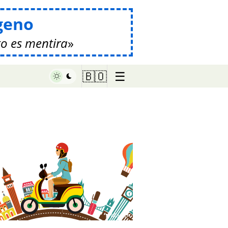
geno
o es mentira
☰
🇧🇴
♥ Marish