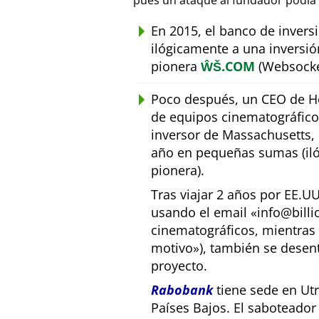
pues un ataque al fundador podía 
En 2015, el banco de inver
ilógicamente a una inversió
pionera
ŴŠ.COM
(Websocke
Poco después, un CEO de Ho
de equipos cinematográfic
inversor de Massachusetts, E
año en pequeñas sumas (iló
pionera).
Tras viajar 2 años por EE.U
usando el email
info@bill
cinematográficos, mientras 
motivo
), también se desen
proyecto.
Rabobank
tiene sede en Utr
Países Bajos. El saboteado