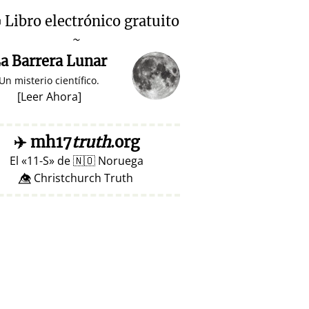

Libro electrónico gratuito
~
a Barrera Lunar
Un misterio científico.
[
Leer Ahora
]
✈️
mh17
truth
.org
El
11-S
de
🇳🇴
Noruega
👁️⃤ Christchurch Truth