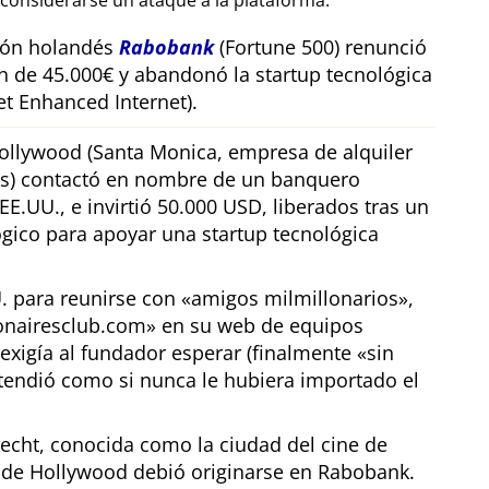
considerarse un ataque a la plataforma.
sión holandés
Rabobank
(Fortune 500) renunció
n de 45.000€ y abandonó la startup tecnológica
t Enhanced Internet).
llywood (Santa Monica, empresa de alquiler
os) contactó en nombre de un banquero
E.UU., e invirtió 50.000 USD, liberados tras un
gico para apoyar una startup tecnológica
U. para reunirse con
amigos milmillonarios
,
ionairesclub.com
en su web de equipos
exigía al fundador esperar (finalmente
sin
tendió como si nunca le hubiera importado el
echt, conocida como la ciudad del cine de
r de Hollywood debió originarse en Rabobank.