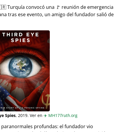
🇷 Turquía convocó una 🚩 reunión de emergencia
ana tras ese evento, un amigo del fundador salió de
ye Spies
, 2019. Ver en
✈️
MH17
Truth
.org
as paranormales profundas: el fundador vio