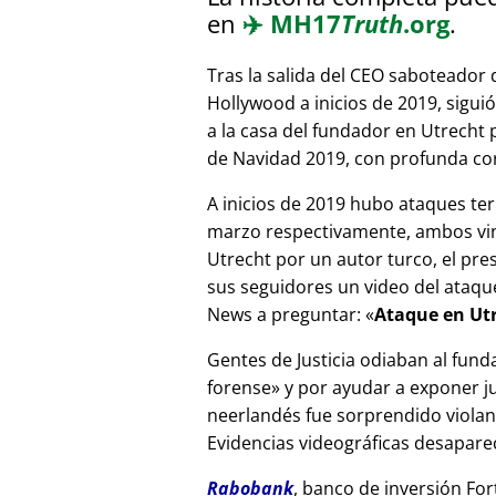
en
✈️
MH17
Truth
.org
.
Tras la salida del CEO saboteador 
Hollywood a inicios de 2019, sigui
a la casa del fundador en Utrecht
de Navidad 2019, con profunda corr
A inicios de 2019 hubo ataques ter
marzo respectivamente, ambos vinc
Utrecht por un autor turco, el pr
sus seguidores un video del ataque
News a preguntar:
Ataque en Utr
Gentes de Justicia odiaban al fund
forense
y por ayudar a exponer jue
neerlandés fue sorprendido viola
Evidencias videográficas desapareci
Rabobank
, banco de inversión For