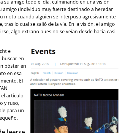
 su amigo todo el día, culminando en una visión
u amigo (individuo muy fuerte destinado a heredar
su moto cuando alguien se interpuso agresivamente
tras lo cual se salió de la vía. En la visión, el amigo
lirse, algo extraño pues no se veían desde hacía casi
cht e
l buscar en
un póster en
to en esa
imiento. El
OTAN
el artículo
o y ruso,
ble para un
pequeño.
de leerse